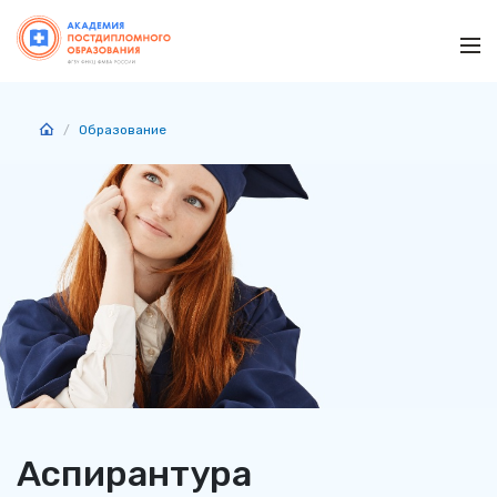
Ме
Образование
Аспирантура