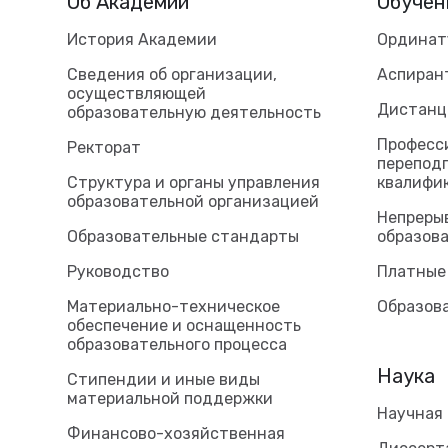
Об Академии
Обучен
История Академии
Ординат
Сведения об организации,
Аспиран
осуществляющей
Дистанц
образовательную деятельность
Професс
Ректорат
перепод
Структура и органы управления
квалифи
образовательной организацией
Непреры
Образовательные стандарты
образова
Руководство
Платные
Материально-техническое
Образов
обеспечение и оснащенность
образовательного процесса
Наука
Стипендии и иные виды
материальной поддержки
Научная
Финансово-хозяйственная