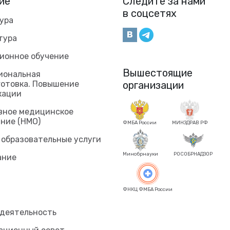
ие
Следите за нами
в соцсетях
ура
тура
ионное обучение
Вышестоящие
иональная
готовка. Повышение
организации
кации
вное медицинское
ние (НМО)
ФМБА России
МИНЗДРАВ РФ
 образовательные услуги
Минобрнауки
РОСОБРНАДЗОР
ание
ФНКЦ ФМБА России
 деятельность