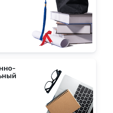
нно-
ьный