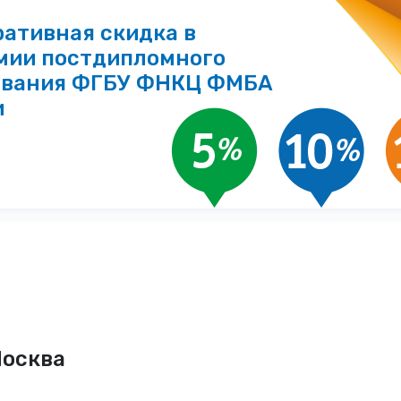
ативная скидка в
мии постдипломного
ования ФГБУ ФНКЦ ФМБА
и
Москва