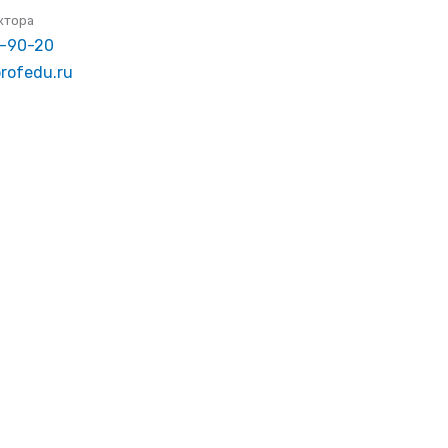
ктора
1-90-20
rofedu.ru