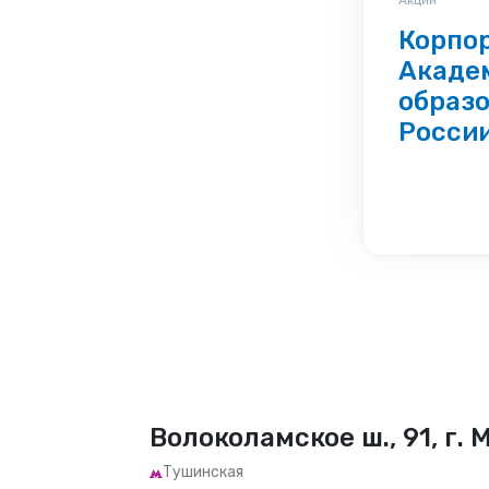
Акции
Корпор
Акаде
образ
Росси
Волоколамское ш., 91, г. 
Тушинская