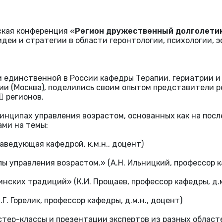
ская конференция «
Регион дружественный долголетию
деи и стратегии в области геронтологии, психологии, э
и единственной в России кафедры Терапии, гериатрии 
 (Москва), поделились своим опытом представители ре
⃣ регионов.
инципах управления возрастом, основанных как на посл
ми на темы:
аведующая кафедрой, к.м.н., доцент)
 управления возрастом.» (А.Н. Ильницкий, профессор ка
нских традиций» (К.И. Прощаев, профессор кафедры, д.м
Г. Горелик, профессор кафедры, д.м.н., доцент)
стер-классы и презентации экспертов из разных област