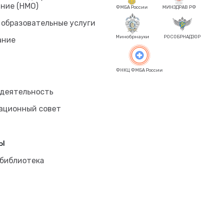
ние (НМО)
ФМБА России
МИНЗДРАВ РФ
 образовательные услуги
Минобрнауки
РОСОБРНАДЗОР
ание
ФНКЦ ФМБА России
 деятельность
ационный совет
ы
 библиотека