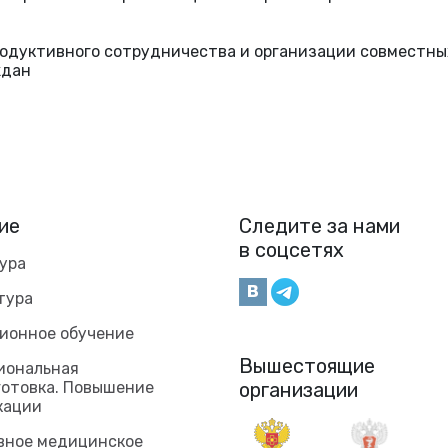
одуктивного сотрудничества и организации совместных
ждан
ие
Следите за нами
в соцсетях
ура
тура
ионное обучение
Вышестоящие
иональная
готовка. Повышение
организации
кации
вное медицинское