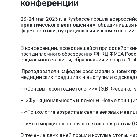
конференции
23-24 мая 2023 г. в Кузбассе прошла всероссий
практического воплощения
», объединившая и
фармацевтики, нутрициологии и косметологии.
В конференции, проводившейся при содействи
постдипломного образования ФНКЦ ФМБА России
социального защиты, образования и спорта 1⃣4
Преподаватели кафедры рассказали о новых пр
медицинских традициях и выступили с доклада
- «Основы геронтодиетологии» (Э.В. Фесенко, з
- «Функциональность и домены. Новые принципы
- «Психология возраста в свете вековых медици
- «Не о морщинах: новая эстетика возраста» (С.
В течение двух дней прошли круглые столы, ма